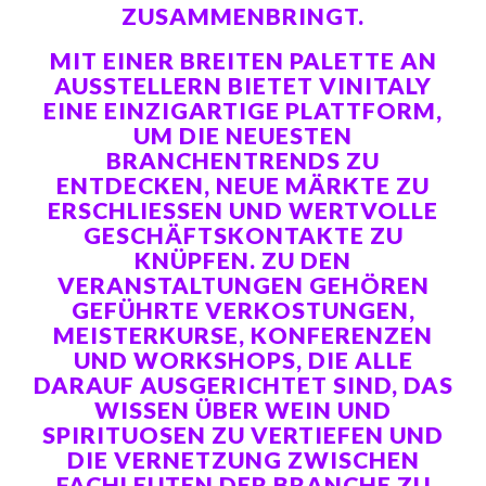
USAMMENBRINGT.
MIT EINER BREITEN PALETTE AN
AUSSTELLERN BIETET VINITALY
EINE EINZIGARTIGE PLATTFORM,
UM DIE NEUESTEN
BRANCHENTRENDS ZU
ENTDECKEN, NEUE MÄRKTE ZU
ERSCHLIESSEN UND WERTVOLLE G
ESCHÄFTSKONTAKTE ZU K
NÜPFEN. ZU DEN V
ERANSTALTUNGEN GEHÖREN G
EFÜHRTE VERKOSTUNGEN, M
EISTERKURSE, KONFERENZEN U
ND WORKSHOPS, DIE ALLE D
ARAUF AUSGERICHTET SIND, DAS W
ISSEN ÜBER WEIN UND S
PIRITUOSEN ZU VERTIEFEN UND D
IE VERNETZUNG ZWISCHEN F
ACHLEUTEN DER BRANCHE ZU F