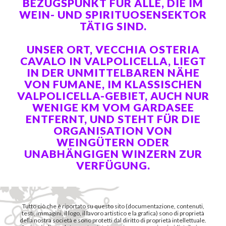
EZUGSPUNKT FÜR ALLE, DIE IM W
EIN- UND SPIRITUOSENSEKTOR T
ÄTIG SIND.
UNSER ORT, VECCHIA OSTERIA
CAVALO IN VALPOLICELLA, LIEGT
IN DER UNMITTELBAREN NÄHE
VON FUMANE, IM KLASSISCHEN
VALPOLICELLA-GEBIET, AUCH NUR
WENIGE KM VOM GARDASEE
ENTFERNT, UND STEHT FÜR DIE
ORGANISATION VON
WEINGÜTERN ODER
UNABHÄNGIGEN WINZERN ZUR
VERFÜGUNG.
Tutto ciò che è riportato su questo sito (documentazione, contenuti,
testi, immagini, il logo, il lavoro artistico e la grafica) sono di proprietà
della nostra società e sono protetti dal diritto di proprietà intellettuale.